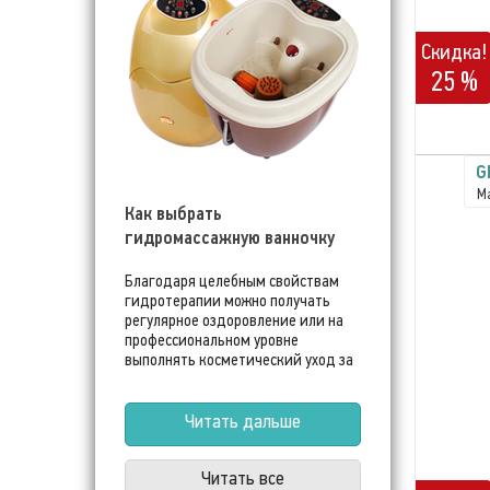
Скидка!
25 %
G
М
Как выбрать
гидромассажную ванночку
Благодаря целебным свойствам
гидротерапии можно получать
регулярное оздоровление или на
профессиональном уровне
выполнять косметический уход за
ногами. Бюджетные
гидромассажные ванночки
располагают для этого всеми
Читать дальше
необходимыми инструментами и
приспособлениями.
Читать все