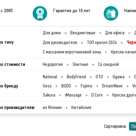
 с 2005
Гарантия до 10 лет
Налож
Для дома
●
Вендинговые
●
Для офиса
●
по типу
Чер
Для руководителя
●
ТОП кресел 2026
●
С массажем воротниковой зоны
●
Кресла-кача
по стоимости
Недорогие
●
Элитные
●
Со скидкой
National
●
Bodyfriend
●
OTO
●
Ogawa
●
по бренду
Gess
●
BODO
●
Fujimo
●
DreamWave
●
Vi
Sakura
●
iMassage
●
D.Core
●
Кресла друг
по производителю
из Японии
●
Китайские
Сортировка:
По