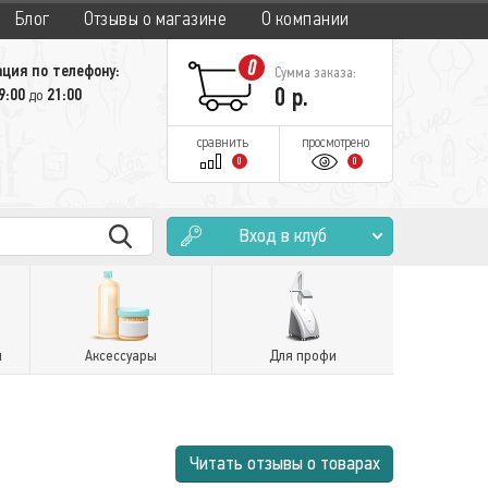
Блог
Отзывы о магазине
О компании
0
ция по телефону:
Сумма заказа:
0
р.
9:00
21:00
до
сравнить
просмотрено
0
0
Вход в клуб
и
Аксессуары
Для профи
Читать отзывы о товарах