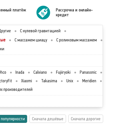
енный платёж
Рассрочка и онлайн-
кредит
Другие
●
С нулевой гравитацией
●
ные
●
С массажем шиацу
●
С роликовым массажем
●
лки
Ohco
●
Inada
●
Calviano
●
Fujiiryoki
●
Panasonic
●
ctoryFit
●
Xiaomi
●
Takasima
●
Unix
●
Meridien
●
их производителей
 популярности
Сначала дешёвые
Сначала дорогие