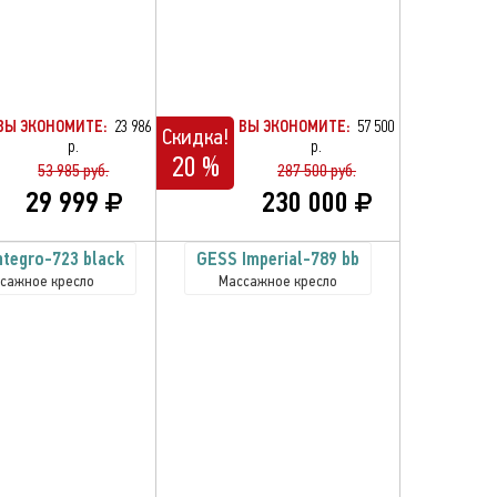
ВЫ ЭКОНОМИТЕ:
23 986
ВЫ ЭКОНОМИТЕ:
57 500
Скидка!
р.
р.
20 %
53 985 руб.
287 500 руб.
29 999
230 000
ntegro-723 black
GESS Imperial-789 bb
сажное кресло
Массажное кресло