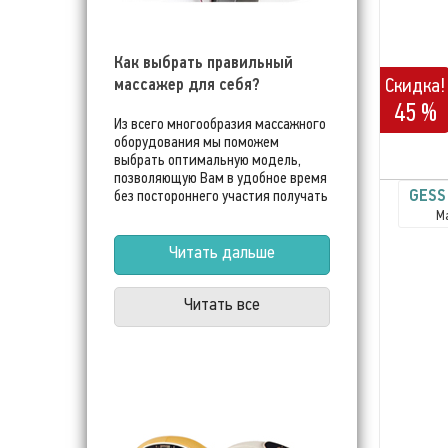
Как выбрать правильный
Скидка!
массажер для себя?
45 %
Из всего многообразия массажного
оборудования мы поможем
выбрать оптимальную модель,
позволяющую Вам в удобное время
GESS 
без постороннего участия получать
полноценный массаж на дому и
М
направлять физиотерапевтическое
воздействие на проблемные
Читать дальше
области тела.
Читать все