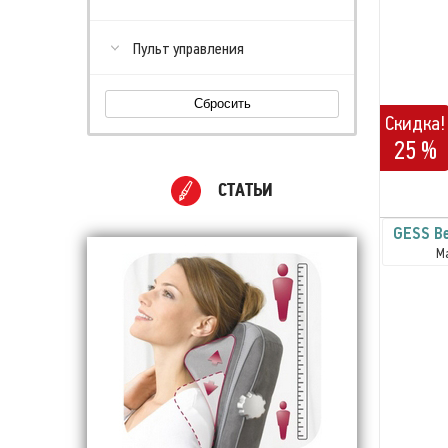
Пульт управления
Сбросить
Скидка!
25 %
СТАТЬИ
GESS Be
М