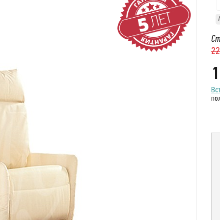
Ст
22
1
Вс
по