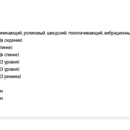
азминающий, роликовый, шведский, поколачивающий, вибрационн
(в сидении)
спинке)
(в спинке)
(3 уровня)
(3 уровня)
 (3 режима)
ин
ин