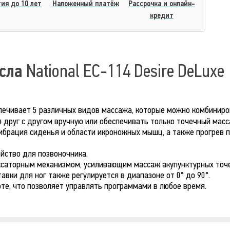
ия до 10 лет
Наложенный платёж
Рассрочка и онлайн-
кредит
есла
National EC-114 Desire DeLuxe
ечивает 5 различных видов массажа, которые можно комбиниро
 друг с другом вручную или обеспечивать только точечный масс
ибрация сиденья и области икроножных мышц, а также прогрев 
йство для позвоночника.
ксаторным механизмом, усиливающим массаж акупунктурных точе
тавки для ног также регулируется в диапазоне от 0° до 90°.
те, что позволяет управлять программами в любое время.