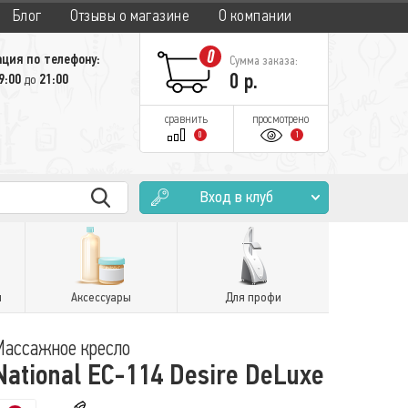
Блог
Отзывы о магазине
О компании
0
ция по телефону:
Сумма заказа:
0
р.
9:00
21:00
до
сравнить
просмотрено
0
1
Вход в клуб
и
Аксессуары
Для профи
Массажное кресло
National EC-114 Desire DeLuxe